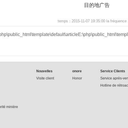
目的地广告
temps：2015-11-07 19:35:00 la fréquenc
php\public_html\template\default\articleE:\php\public_html\templa
Nouvelles
onore
Service Clients
Visite client
Honor
Service après-ve
Hotline de rétroac
ité minière