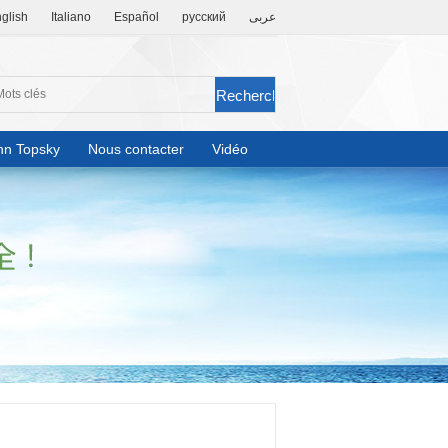
glish
Italiano
Español
русский
عربى
hn Topsky
Nous contacter
Vidéo