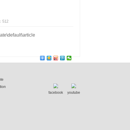
e：
512
te\default\article
nte
tion
facebook
youtube