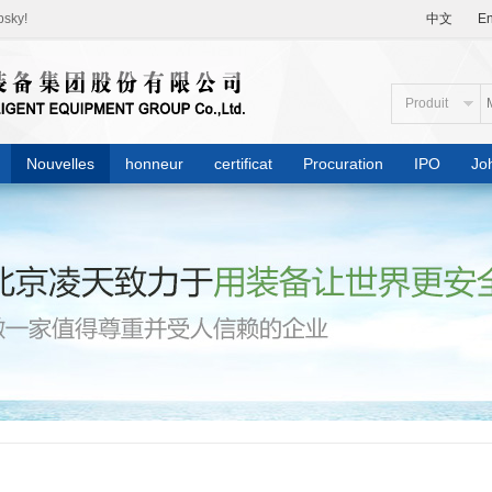
psky!
中文
En
Produit
Nouvelles
honneur
certificat
Procuration
IPO
Jo