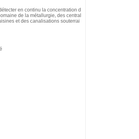
tecter en continu la concentration d
domaine de la métallurgie, des central
isines et des canalisations souterrai
TBD-L7 Échelle pliée
portable
té
Miroir d'inspection
télescopique VPC100