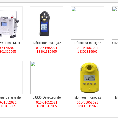
Wireless Multi-
Détecteur multi-gaz
Détecteur multigaz
YHJ
0-51652021
010-51652021
010-51652021
gas Alert
portable CD4
YQ7
301315965
13301315965
13301315965
eur de fuite de
JJB30 Détecteur de
Moniteur monogaz
M
0-51652021
010-51652021
010-51652021
ne à distance
fuite de méthane à
JLH100 pour chlore
J
301315965
13301315965
13301315965
portable (JJB30-
distance laser portable
gazeux
2)