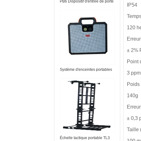
PB6 Dispositif d'entrée de porte
IP54
forcée
Temps 
120 h
Erreur
± 2% 
Point 
Système d'enceintes portables
3 ppm
TS-Micro
Poids
140g
Erreur
± 0,3
Taille
Échelle tactique portable TL3
100 m