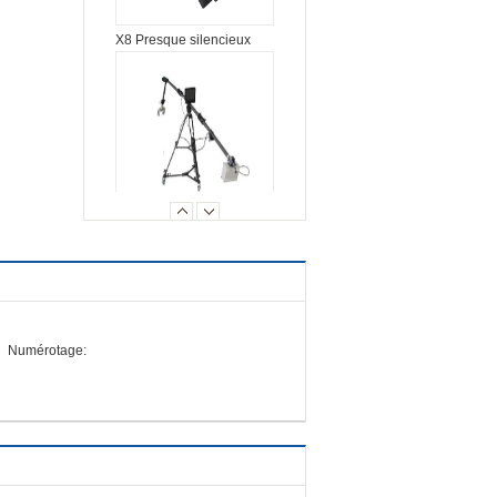
X8 Presque silencieux
Manipulateur
télescopique ETM-1.0
EOD
Numérotage:
DB6 Epandeur de brèche
hydraulique à batterie