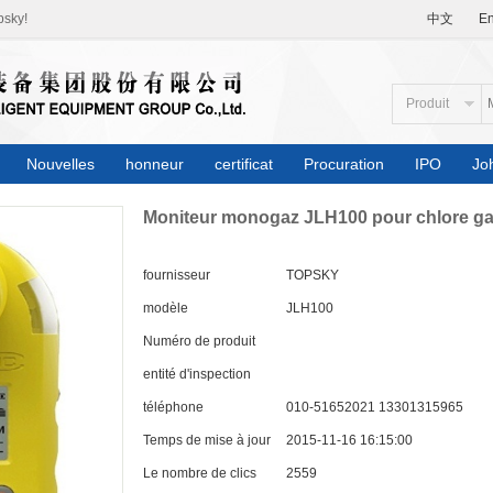
psky!
中文
En
Produit
Nouvelles
honneur
certificat
Procuration
IPO
Jo
Moniteur monogaz JLH100 pour chlore g
fournisseur
TOPSKY
modèle
JLH100
Numéro de produit
entité d'inspection
téléphone
010-51652021 13301315965
Temps de mise à jour
2015-11-16 16:15:00
Le nombre de clics
2559