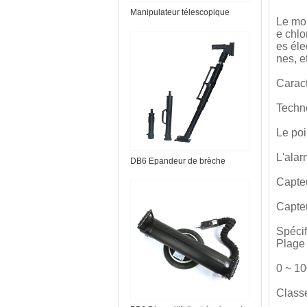
Manipulateur télescopique
Le mon
ETM-1.0 EOD
e chlo
es éle
nes, e
Caract
Techno
Le poi
L'alar
DB6 Epandeur de brèche
hydraulique à batterie
Capteu
Capte
Spécif
Plage
0 ~ 1
Classe