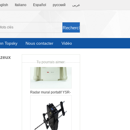
glish
Italiano
Español
русский
عربى
hn Topsky
Nous contacter
Vidéo
azeux
Tu pourrais aimer:
Radar mural portatif YSR-
120