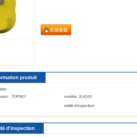
ormation produit
ètre
isseur：TOPSKY
modèle: JLH100
entité d'inspection:
ité d'inspection