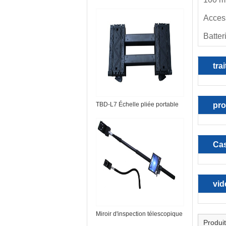
Acces
Batter
trai
TBD-L7 Échelle pliée portable
pro
Cas
vid
Miroir d'inspection télescopique
Produi