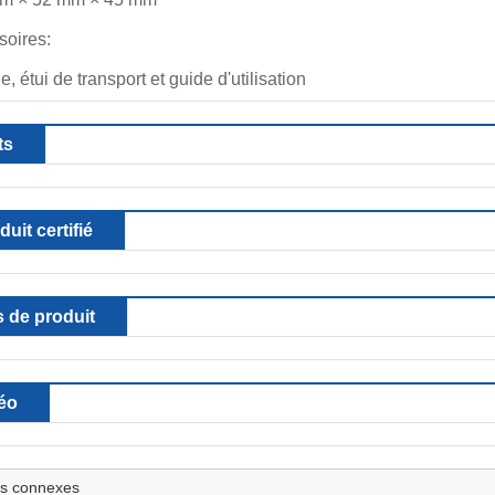
soires:
ie, étui de transport et guide d'utilisation
ts
duit certifié
 de produit
éo
ts connexes