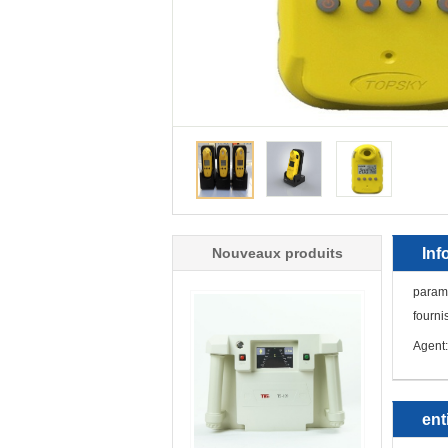
Nouveaux produits
Inf
param
fourn
Agent:
ent