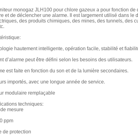
iteur monogaz JLH100 pour chlore gazeux a pour fonction de dé
re et de déclencher une alarme. Il est largement utilisé dans le 
ctriques, des produits chimiques, des mines, des tunnels, des cu
tc.
éristique:
logie hautement intelligente, opération facile, stabilité et fiabili
nt d’alarme peut être défini selon les besoins des utilisateurs.
me est faite en fonction du son et de la lumière secondaires.
rs importés, avec une longue année de service.
ur modulaire remplaçable
ications techniques:
 de mesure
00 ppm
 de protection